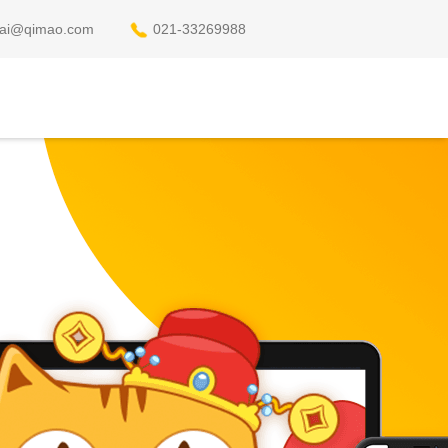
pai@qimao.com
021-33269988