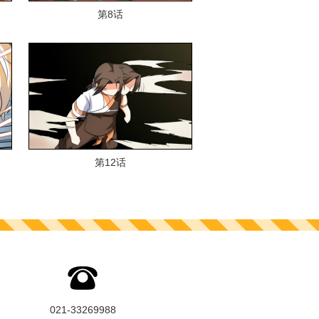
第8话
第12话
021-33269988