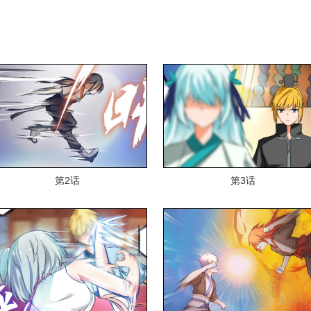
第2话
第3话