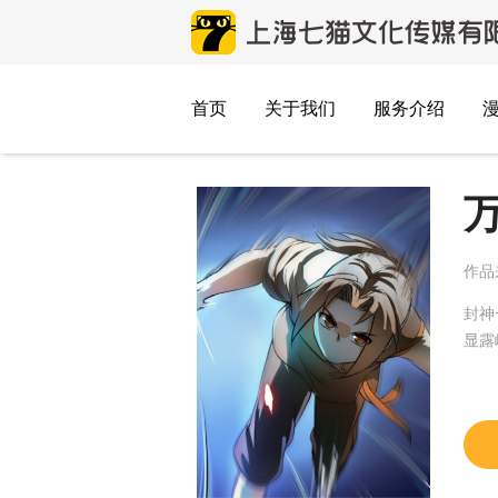
首页
关于我们
服务介绍
作品
封神
显露