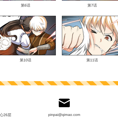
第6话
第7话
第10话
第11话
pinpai@qimao.com
心26层